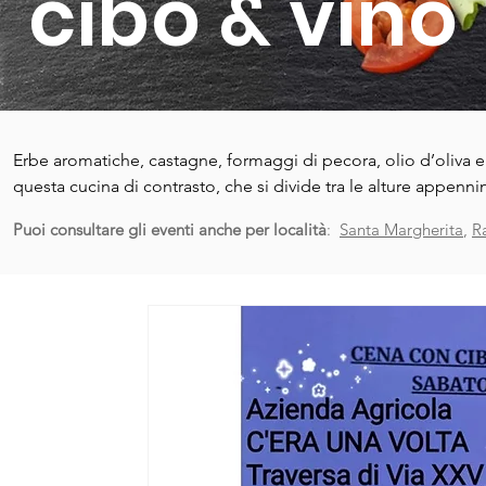
cibo & vino
Erbe aromatiche, castagne, formaggi di pecora, olio d’oliva 
questa cucina di contrasto, che si divide tra le alture appennini
farci stare tutto assieme: eppure tutti gli elementi in bocca f
Puoi consultare gli eventi anche per località
:
Santa Margherita
,
R
ce la fanno a stancare il palato o appesantire lo stomaco. 

Focaccia Genovese, Focaccia di Recco, Farinata di ceci,. Paniss
magro e molto altro ancora