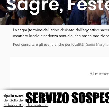
Sagre, Fest
La sagra (termine dal latino derivato dall'aggettivo sace
carattere locale e cadenza annuale, che nasce tradiziona
consacrazione o per commemorare un santo (in genere il 
Puoi consultare gli eventi anche per località
:
Santa Margher
raccolto o promuovere un prodotto enogastronomico loc
locale, il mercato e vari festeggiamenti

Le sagre del Tigullio sono delle straordinarie occasioni 
Al moment
SERVIZO SOSPE
SERVIZO SOSPE
tigullio eventi
-
tutto il divertimento, la cultura e l'intrattenimento
del Golfo del Tigullio del Levante Ligure
redazione@tigullioeventi.com